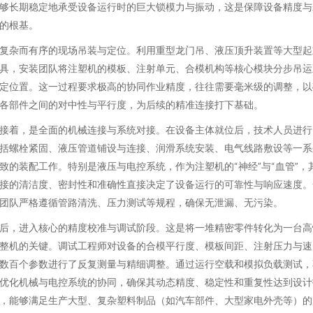
够长期稳定地承受设备运行时的巨大锁模力与振动，这是保障设备精度与
的根基。
复杂而有序的现场吊装与定位。利用重型龙门吊、液压顶升装置等大型起
具，安装团队将注塑机的模板、注射单元、合模机构等核心模块分步吊运
定位置。这一过程要求极高的协同作业精度，往往需要毫米级的调整，以
各部件之间的对中性与平行度，为后续的精准连接打下基础。
接着，是全面的机械连接与系统对接。在设备主体就位后，技术人员进行
括螺栓紧固、液压管道铺设与连接、润滑系统安装、电气线路敷设等一系
致的装配工作。特别是液压与电控系统，作为注塑机的“神经”与“血管”，
接的清洁度、密封性和准确性直接决定了设备运行的可靠性与响应速度。
团队严格遵循管路清洗、压力测试等规程，确保无泄漏、无污染。
后，进入核心的精度校准与调试阶段。这是将一堆精密零件转化为一台高
整机的关键。调试工程师对设备的合模平行度、模板间距、注射压力与速
数百个参数进行了反复测量与精细调整。通过运行空载和模拟负载测试，
优化机械与电控系统的协同，确保其动态精度、稳定性和重复性达到设计
，能够满足生产大型、复杂塑料制品（如汽车部件、大型家电外壳等）的