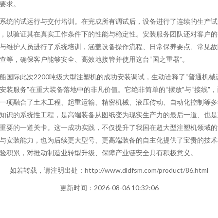
要求。
系统的试运行与交付培训。在完成所有调试后，设备进行了连续的生产试
，以验证其在真实工作条件下的性能与稳定性。安装服务团队还对客户的
与维护人员进行了系统培训，涵盖设备操作流程、日常保养要点、常见故
查等，确保客户能够安全、高效地接管并使用这台“国之重器”。
船国际此次2200吨级大型注塑机的成功安装调试，生动诠释了“普通机械
安装服务”在重大装备落地中的非凡价值。它绝非简单的“摆放”与“接线”，
一项融合了土木工程、起重运输、精密机械、液压传动、自动化控制等多
知识的系统性工程，是高端装备从图纸变为现实生产力的最后一道、也是
重要的一道关卡。这一成功实践，不仅提升了我国在超大型注塑机领域的
与安装能力，也为后续更大型号、更高端装备的自主化提供了宝贵的技术
验积累，对推动制造业转型升级、保障产业链安全具有积极意义。
如若转载，请注明出处：http://www.dldfsm.com/product/86.html
更新时间：2026-08-06 10:32:06