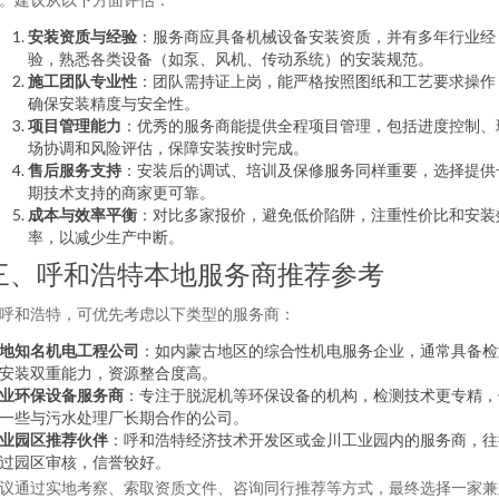
安装资质与经验
：服务商应具备机械设备安装资质，并有多年行业经
验，熟悉各类设备（如泵、风机、传动系统）的安装规范。
施工团队专业性
：团队需持证上岗，能严格按照图纸和工艺要求操作
确保安装精度与安全性。
项目管理能力
：优秀的服务商能提供全程项目管理，包括进度控制、
场协调和风险评估，保障安装按时完成。
售后服务支持
：安装后的调试、培训及保修服务同样重要，选择提供
期技术支持的商家更可靠。
成本与效率平衡
：对比多家报价，避免低价陷阱，注重性价比和安装
率，以减少生产中断。
三、呼和浩特本地服务商推荐参考
呼和浩特，可优先考虑以下类型的服务商：
地知名机电工程公司
：如内蒙古地区的综合性机电服务企业，通常具备检
安装双重能力，资源整合度高。
业环保设备服务商
：专注于脱泥机等环保设备的机构，检测技术更专精，
一些与污水处理厂长期合作的公司。
业园区推荐伙伴
：呼和浩特经济技术开发区或金川工业园内的服务商，往
过园区审核，信誉较好。
议通过实地考察、索取资质文件、咨询同行推荐等方式，最终选择一家兼