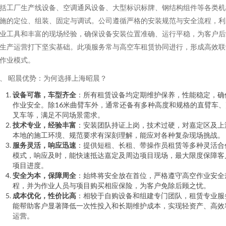
括工厂生产线设备、空调通风设备、大型标识标牌、钢结构组件等各类机
施的定位、组装、固定与调试。公司遵循严格的安装规范与安全流程，利
业工具和丰富的现场经验，确保设备安装位置准确、运行平稳，为客户后
生产运营打下坚实基础。此项服务常与高空车租赁协同进行，形成高效联
作业模式。
、 昭晨优势：为何选择上海昭晨？
设备可靠，车型齐全
：所有租赁设备均定期维护保养，性能稳定，确
作业安全。除16米曲臂车外，通常还备有多种高度和规格的直臂车、
叉车等，满足不同场景需求。
技术专业，经验丰富
：安装团队持证上岗，技术过硬，对嘉定区及上
本地的施工环境、规范要求有深刻理解，能应对各种复杂现场挑战。
服务灵活，响应迅速
：提供短租、长租、带操作员租赁等多种灵活合
模式，响应及时，能快速抵达嘉定及周边项目现场，最大限度保障客
项目进度。
安全为本，保障周全
：始终将安全放在首位，严格遵守高空作业安全
程，并为作业人员与项目购买相应保险，为客户免除后顾之忧。
成本优化，性价比高
：相较于自购设备和组建专门团队，租赁专业服
能帮助客户显著降低一次性投入和长期维护成本，实现轻资产、高效
运营。