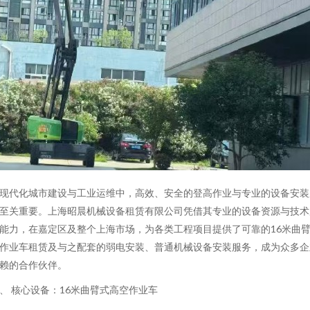
现代化城市建设与工业运维中，高效、安全的登高作业与专业的设备安装
至关重要。上海昭晨机械设备租赁有限公司凭借其专业的设备资源与技术
能力，在嘉定区及整个上海市场，为各类工程项目提供了可靠的16米曲
作业车租赁及与之配套的弱电安装、普通机械设备安装服务，成为众多企
赖的合作伙伴。
、 核心设备：16米曲臂式高空作业车